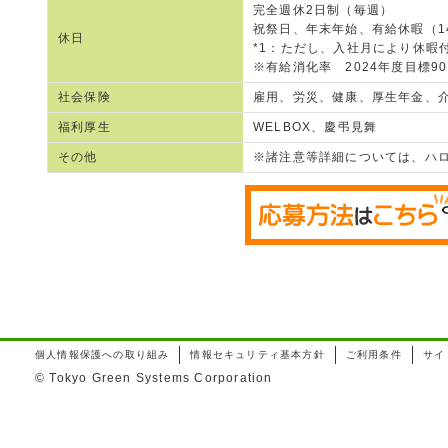
完全週休2日制（毎週）
祝祭日、年末年始、有給休暇（14
休日
*1：ただし、入社月により休暇
※有給消化率 2024年度目標90
社会保険
雇用、労災、健康、厚生年金、介
福利厚生
WELBOX、慶弔見舞
その他
※諸注意等詳細については、ハ
個人情報保護への取り組み
情報セキュリティ基本方針
ご利用条件
サイ
© Tokyo Green Systems Corporation